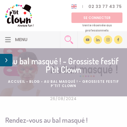
02 33 77 43 75
SE CONNECTER
Vente réservée aux
professionnels
Au bal masqué ! - Grossiste festif
P'tit Clown
ACCUEIL
•
BLOG
•
AU BAL MASQUÉ ! - GROSSISTE FESTIF
P'TIT CLOWN
26/08/2024
Rendez-vous au bal masqué !