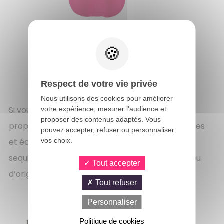
Respect de votre vie privée
Nous utilisons des cookies pour améliorer
Si vous souhaitez un peu plus de fantaisie, nous
votre expérience, mesurer l'audience et
proposer des contenus adaptés. Vous
proposons des masques à plumes. Le loup plumes
pouvez accepter, refuser ou personnaliser
vos choix.
et écailles de couleur bleu (23387) et le loup à
sequins paon (23375) sont parfait donner un peu
Tout accepter
d’originalité à votre tenue.
Tout refuser
Personnaliser
Politique de cookies