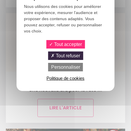
Nous utilisons des cookies pour améliorer
votre expérience, mesurer l'audience et
proposer des contenus adaptés. Vous
pouvez accepter, refuser ou personnaliser
vos choix.
Tout accepter
Tout refuser
Personnaliser
Politique de cookies
9 JUILLET 2026
Une nouvelle ère pour la fête :...
LIRE L'ARTICLE