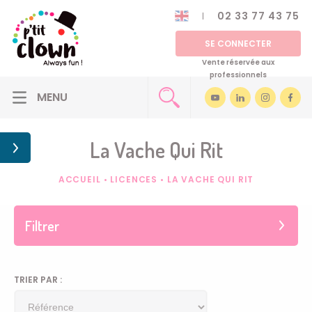
02 33 77 43 75
SE CONNECTER
Vente réservée aux
professionnels
La Vache Qui Rit
ACCUEIL
•
LICENCES
•
LA VACHE QUI RIT
Filtrer
TRIER PAR :