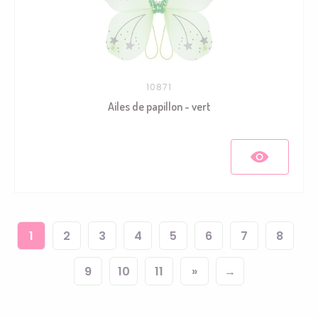
10871
Ailes de papillon - vert
1
2
3
4
5
6
7
8
9
10
11
»
→