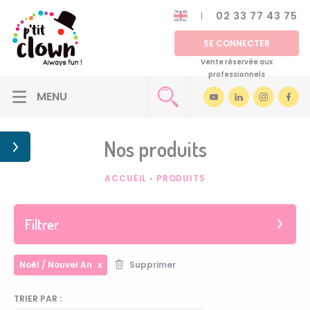
02 33 77 43 75
SE CONNECTER
Vente réservée aux
professionnels
Nos produits
ACCUEIL
•
PRODUITS
Filtrer
Noël / Nouvel An
Supprimer
TRIER PAR :