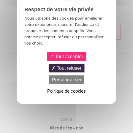
24513
Respect de votre vie privée
Ailes d'ange tissu - 62cm - rouge
Nous utilisons des cookies pour améliorer
votre expérience, mesurer l'audience et
proposer des contenus adaptés. Vous
pouvez accepter, refuser ou personnaliser
vos choix.
Tout accepter
Tout refuser
Personnaliser
Politique de cookies
23819
Ailes de fée - noir