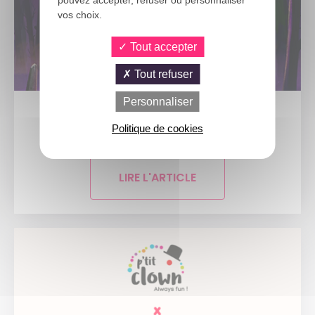
pouvez accepter, refuser ou personnaliser
vos choix.
Tout accepter
Tout refuser
Personnaliser
5 AOÛT 2026
Politique de cookies
Plongez dans l'univers culte de «...
LIRE L'ARTICLE