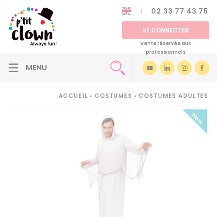
02 33 77 43 75
SE CONNECTER
Vente réservée aux
professionnels
ACCUEIL
•
COSTUMES
•
COSTUMES ADULTES