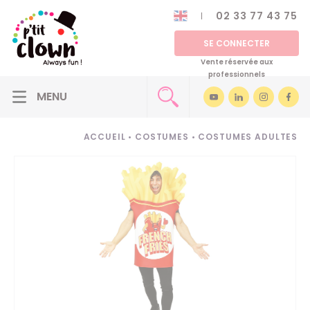
02 33 77 43 75
SE CONNECTER
Vente réservée aux
professionnels
ACCUEIL
•
COSTUMES
•
COSTUMES ADULTES