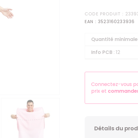
Serre-têtes
CODE PRODUIT
: 2339
Sets d'accessoires
EAN
: 3523160233936
Autres accessoires
Quantité minima
Info PCB
: 12
Connectez-vous pou
prix et
commander 
Détails du prod