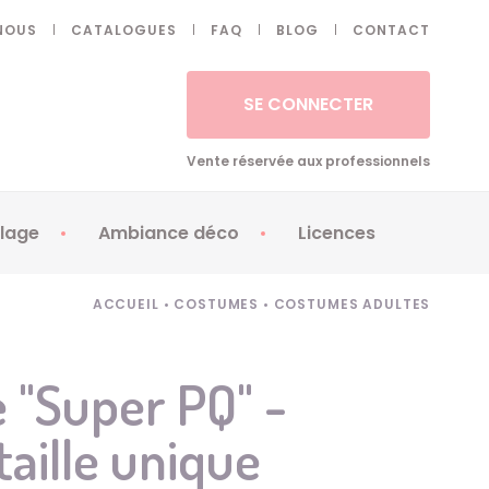
NOUS
CATALOGUES
FAQ
BLOG
CONTACT
SE CONNECTER
Vente réservée aux professionnels
lage
Ambiance déco
Licences
 ongles - Faux cils
Artifices
Apéricubes
ACCUEIL
•
COSTUMES
•
COSTUMES ADULTES
illes
Art de la table
Babybel
illage
Automates
Brice de Nice
 "Super PQ" -
ays
Ballons
Demon Slayer
taille unique
ss
Bougies
Disney Princess
ouages
Décoration
Fée Clochette