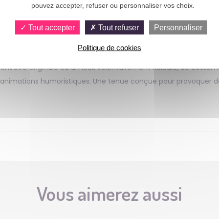
pouvez accepter, refuser ou personnaliser vos choix.
humour en fête !
Tout accepter
Tout refuser
Personnaliser
nte comme un déguisement adulte aussi hilarant qu’inattendu.
Politique de cookies
rfaite pour un enterrement de vie de garçon, un carnaval, un an
t EVG originale ou un look volontairement ridicule, ce costume s
 animations humoristiques. Une tenue conçue pour provoquer des 
Vous aimerez aussi