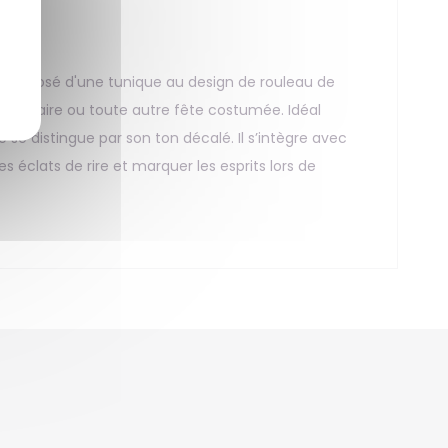
 Composé d'une tunique au design de rouleau de
niversaire ou toute autre fête costumée. Idéal
e distingue par son ton décalé. Il s’intègre avec
éclats de rire et marquer les esprits lors de