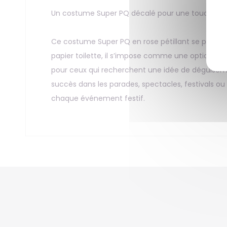
Un costume Super PQ décalé pour une touche d’
Ce costume Super PQ en rose pétillant se prése
papier toilette, il s’impose comme une option pa
pour ceux qui recherchent une idée de déguisemen
succès dans les parades, spectacles, festivals ou
chaque événement festif.