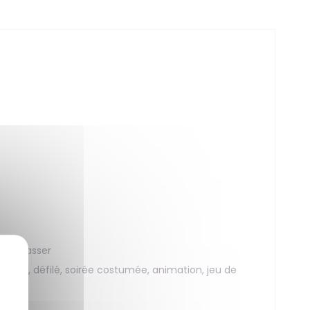
as repasser
arade, défilé, soirée costumée, animation, jeu de