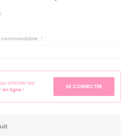
Helium
La Reine des Neiges
3
Pinatas
Lapins Crétins
Aérosols
La Vache Qui Rit
L'étrange Noël Mr 
le commandable
: 1
Minecraft
Minnie
Petronix Defenders
Pokémon
r afficher les
SE CONNECTER
en ligne
!
Robin des Bois
Sonic
Stitch
Super Mario
uit
Vaiana