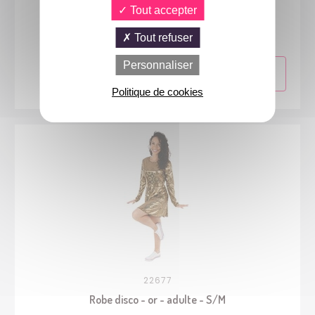
60713
Tout accepter
Costume combinaison - or - adulte - L/XL
Tout refuser
Personnaliser
Politique de cookies
22677
Robe disco - or - adulte - S/M