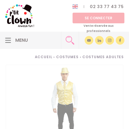
02 33 77 43 75
SE CONNECTER
Vente réservée aux
professionnels
ACCUEIL
•
COSTUMES
•
COSTUMES ADULTES