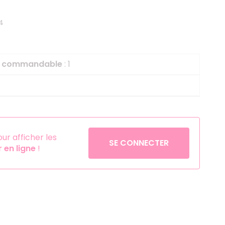
Helium
La Reine des Neiges
4
Pinatas
Lapins Crétins
Aérosols
La Vache Qui Rit
L'étrange Noël Mr 
le commandable
: 1
Minecraft
Minnie
Petronix Defenders
Pokémon
r afficher les
SE CONNECTER
en ligne
!
Robin des Bois
Sonic
Stitch
Super Mario
Vaiana