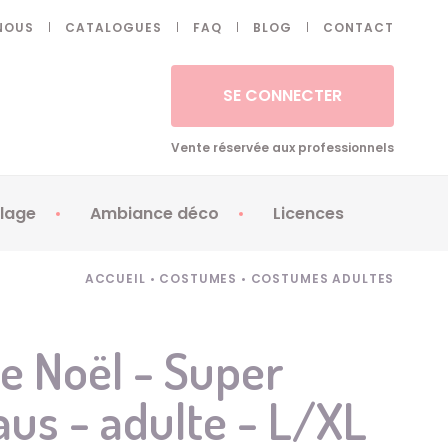
NOUS
CATALOGUES
FAQ
BLOG
CONTACT
SE CONNECTER
Vente réservée aux professionnels
lage
Ambiance déco
Licences
 ongles - Faux cils
Artifices
Apéricubes
ACCUEIL
•
COSTUMES
•
COSTUMES ADULTES
illes
Art de la table
Babybel
illage
Automates
Brice de Nice
de Noël - Super
ays
Ballons
Demon Slayer
aus - adulte - L/XL
ss
Bougies
Disney Princess
ouages
Décoration
Fée Clochette