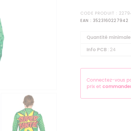
Serre-têtes
CODE PRODUIT
: 2279
Sets d'accessoires
EAN
: 3523160227942
Autres accessoires
Quantité minima
Info PCB
: 24
Connectez-vous pou
prix et
commander 