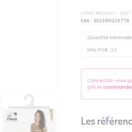
Serre-têtes
CODE PRODUIT
: 2267
Sets d'accessoires
EAN
: 3523160226778
Autres accessoires
Quantité minima
Info PCB
: 24
Connectez-vous pou
prix et
commander 
Les référenc