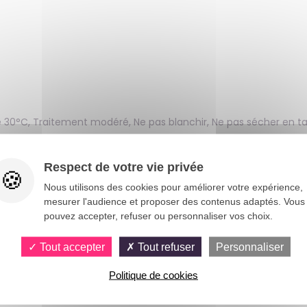
 30°C, Traitement modéré, Ne pas blanchir, Ne pas sécher en t
Noël, cosplay, fête costumée, fête à thème, spectacle, théâtre, p
Respect de votre vie privée
Nous utilisons des cookies pour améliorer votre expérience,
isco, l’essence même du style rétro et festif. Avec sa coupe ch
mesurer l'audience et proposer des contenus adaptés. Vous
pouvez accepter, refuser ou personnaliser vos choix.
, soirées à thème ou spectacles. Véritable robe disco chic, elle a
arfaite pour les déguisements disco, le théâtre ou les défilés c
Tout accepter
Tout refuser
Personnaliser
vivre l’énergie des années 70, 80 avec éclat.
Politique de cookies