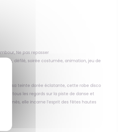
ambour, Ne pas repasser
arade, défilé, soirée costumée, animation, jeu de
ic et sa teinte dorée éclatante, cette robe disco
ttire tous les regards sur la piste de danse et
ostumés, elle incarne l’esprit des fêtes hautes