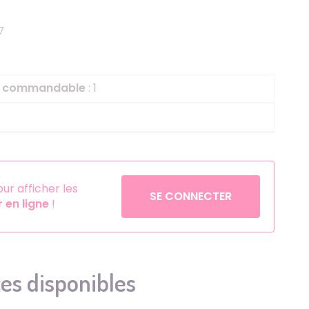
Helium
La Reine des Neiges
7
Pinatas
Lapins Crétins
Aérosols
La Vache Qui Rit
L'étrange Noël Mr 
le commandable
: 1
Minecraft
Minnie
Petronix Defenders
Pokémon
r afficher les
SE CONNECTER
en ligne
!
Robin des Bois
Sonic
Stitch
Super Mario
es disponibles
Vaiana