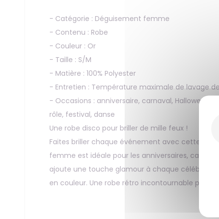
- Catégorie : Déguisement femme
- Contenu : Robe
- Couleur : Or
- Taille : S/M
- Matière : 100% Polyester
- Entretien : Température maximale de lavage de
- Occasions : anniversaire, carnaval, Halloween, 
rôle, festival, danse
Une robe disco pour briller de mille feux !
Faites briller chaque événement avec cette robe d
femme est idéale pour les anniversaires, carnavals
ajoute une touche glamour à chaque célébration. P
en couleur. Une robe rétro incontournable pour re