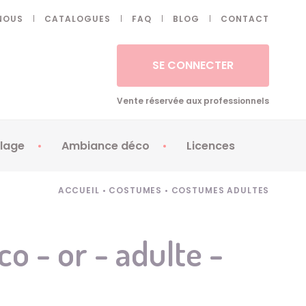
NOUS
CATALOGUES
FAQ
BLOG
CONTACT
SE CONNECTER
Vente réservée aux professionnels
lage
Ambiance déco
Licences
 ongles - Faux cils
Artifices
Apéricubes
ACCUEIL
•
COSTUMES
•
COSTUMES ADULTES
illes
Art de la table
Babybel
illage
Automates
Brice de Nice
co - or - adulte -
ays
Ballons
Demon Slayer
ss
Bougies
Disney Princess
ouages
Décoration
Fée Clochette