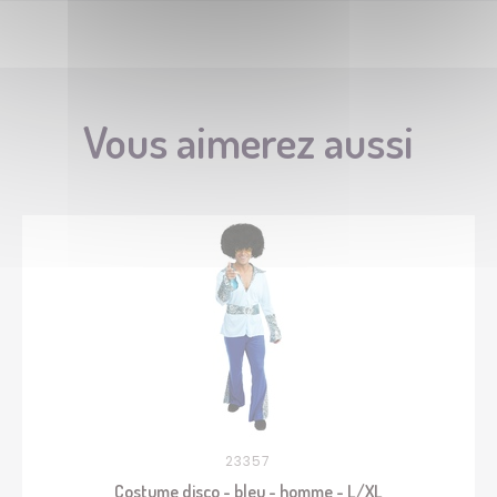
Vous aimerez aussi
23357
Costume disco - bleu - homme - L/XL