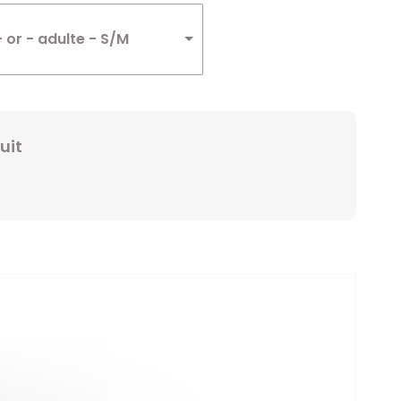
Winnie
 or - adulte - S/M
Zelda
Zorro
uit