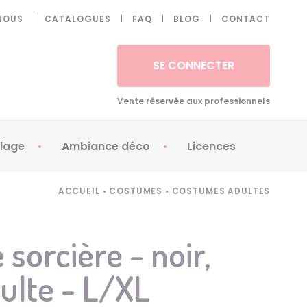
NOUS
CATALOGUES
FAQ
BLOG
CONTACT
SE CONNECTER
Vente réservée aux professionnels
lage
Ambiance déco
Licences
 ongles - Faux cils
Artifices
Apéricubes
ACCUEIL
•
COSTUMES
•
COSTUMES ADULTES
illes
Art de la table
Babybel
illage
Automates
Brice de Nice
sorcière - noir,
ays
Ballons
Demon Slayer
dulte - L/XL
ss
Bougies
Disney Princess
ouages
Décoration
Fée Clochette