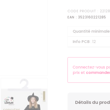
Serre-têtes
CODE PRODUIT
: 2212
Sets d'accessoires
EAN
: 3523160221285
Autres accessoires
Quantité minima
Info PCB
: 12
Connectez-vous pou
prix et
commander 
Détails du prod