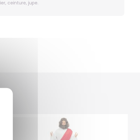
er, ceinture, jupe.
Winnie
Zelda
Zorro