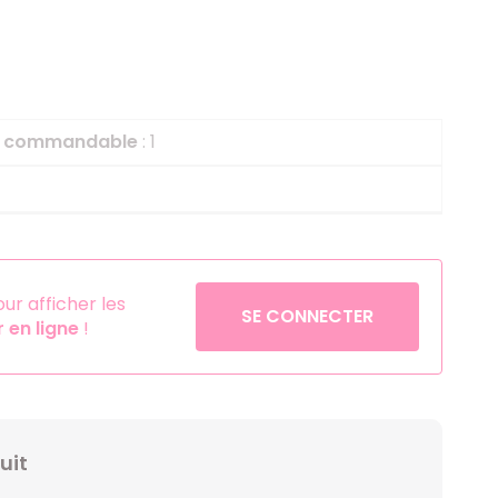
Helium
La Reine des Neiges
8
Pinatas
Lapins Crétins
Aérosols
La Vache Qui Rit
L'étrange Noël Mr 
le commandable
: 1
Minecraft
Minnie
Petronix Defenders
Pokémon
r afficher les
SE CONNECTER
en ligne
!
Robin des Bois
Sonic
Stitch
Super Mario
uit
Vaiana