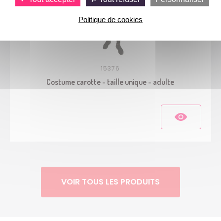
Politique de cookies
15376
Costume carotte - taille unique - adulte
VOIR TOUS LES PRODUITS