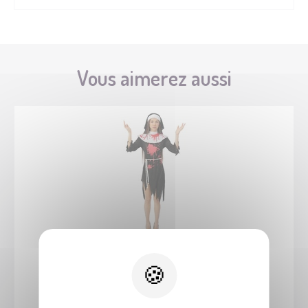
Vous aimerez aussi
22116
Costume religieuse ensanglantée - adulte - L/XL