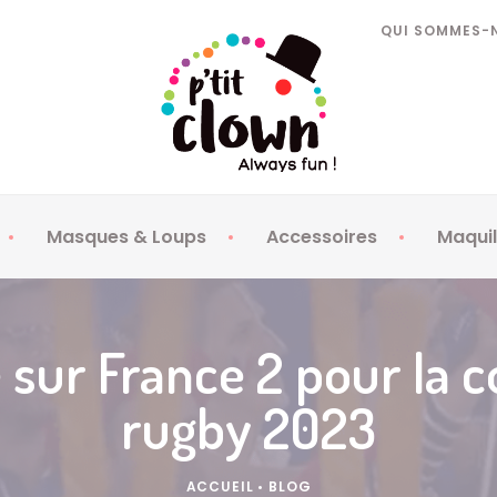
QUI SOMMES-
Masques & Loups
Accessoires
Maquil
 enfants
Masques Loups enfants
Armes
Faux
 adultes
Masques Loups adultes
Barbes Moustaches
Lent
sé sur France 2 pour la
Bijoux
Maqu
rugby 2023
Cotillons
Spr
Habillement
Stra
Lunettes
Tat
ACCUEIL
•
BLOG