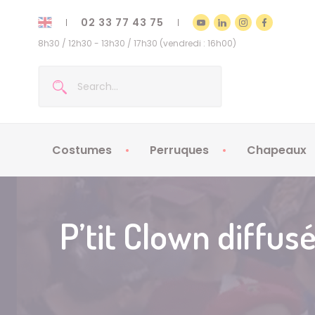
02 33 77 43 75
8h30 / 12h30 - 13h30 / 17h30 (vendredi : 16h00)
Costumes
Perruques
Chapeaux
Costumes enfants
Chapeaux
Costumes adultes
Chapeaux
P’tit Clown diffu