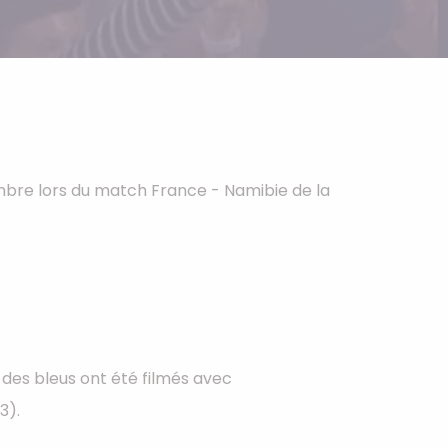
Helium
La Reine des Neiges
Pinatas
Lapins Crétins
Aérosols
La Vache Qui Rit
L'étrange Noël Mr 
Minecraft
embre lors du match France - Namibie de la
Minnie
Petronix Defenders
Pokémon
Robin des Bois
Sonic
Stitch
 des bleus ont été filmés avec
Super Mario
3).
Vaiana