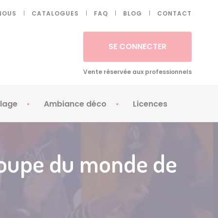
NOUS
CATALOGUES
FAQ
BLOG
CONTACT
SE CONNECTER
Vente réservée aux professionnels
lage
Ambiance déco
Licences
 ongles - Faux cils
Artifices
Apéricubes
illes
Art de la table
Babybel
 coupe du monde de
illage
Automates
Brice de Nice
ays
Ballons
Demon Slayer
ss
Bougies
Disney Princess
ouages
Décoration
Fée Clochette