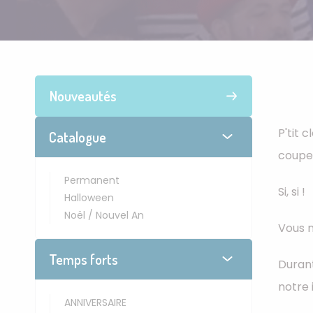
Nouveautés
P'tit 
Catalogue
coupe
Permanent
Si, si !
Halloween
Noël / Nouvel An
Vous n
Temps forts
Durant
notre 
ANNIVERSAIRE