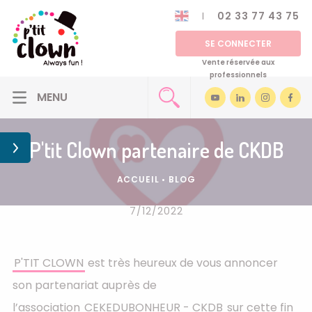
02 33 77 43 75
SE CONNECTER
Vente réservée aux
professionnels
P'tit Clown partenaire de CKDB
ACCUEIL
•
BLOG
7/12/2022
P'TIT CLOWN
est très heureux de vous annoncer
son partenariat auprès de
l’association
CEKEDUBONHEUR - CKDB
sur cette fin