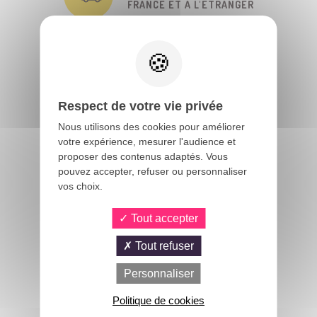
FRANCE ET À L'ÉTRANGER
4 000 RÉFÉRENCES
EN STOCK
Respect de votre vie privée
Nous utilisons des cookies pour améliorer
+ DE 40 ANS
votre expérience, mesurer l'audience et
D'EXPÉRIENCE
proposer des contenus adaptés. Vous
pouvez accepter, refuser ou personnaliser
vos choix.
6 000 M²
DE DÉPÔT
Tout accepter
Tout refuser
Personnaliser
UNE FORCE DE VENTE
TOUJOURS DISPONIBLE
Politique de cookies