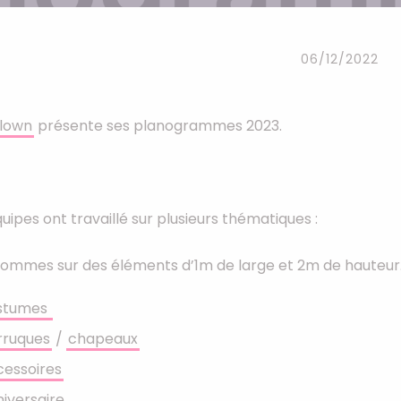
Serre-têtes
Sets d'accessoires
06/12/2022
Autres accessoires
Clown
présente ses planogrammes 2023.
uipes ont travaillé sur plusieurs thématiques :
sommes sur des éléments d’1m de large et 2m de hauteur
stumes
rruques
/
chapeaux
cessoires
iversaire