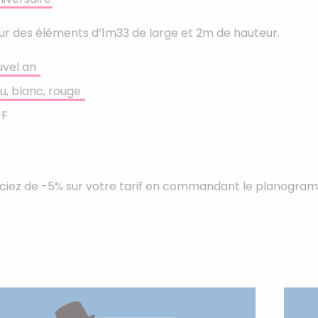
 sur des éléments d’1m33 de large et 2m de hauteur.
uvel an
u, blanc, rouge
JF
iciez de -5% sur votre tarif en commandant le planogr