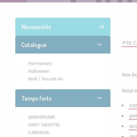
Nouveautés
P’tit 
Catalogue
Permanent
Halloween
Nos éq
Noël / Nouvel An
Nous 
Temps forts
co
pe
ANNIVERSAIRE
SAINT VALENTIN
ac
CARNAVAL
ann