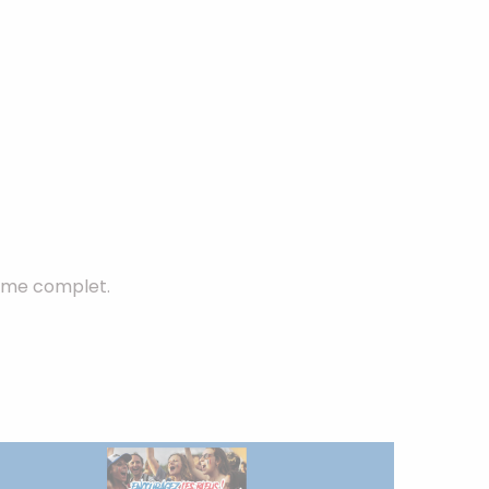
Winnie
Zelda
Zorro
amme complet.