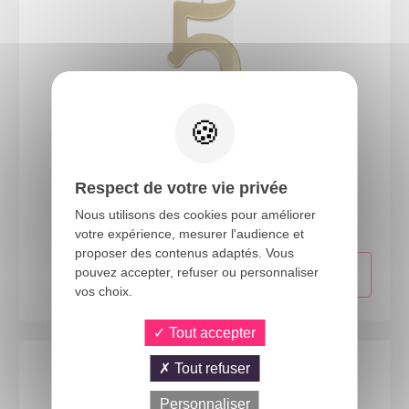
23955
Respect de votre vie privée
Bougie géante or - chiffre 5
Nous utilisons des cookies pour améliorer
votre expérience, mesurer l'audience et
proposer des contenus adaptés. Vous
pouvez accepter, refuser ou personnaliser
vos choix.
Tout accepter
Tout refuser
Personnaliser