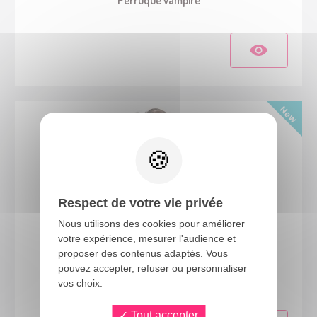
Respect de votre vie privée
Nous utilisons des cookies pour améliorer
votre expérience, mesurer l'audience et
proposer des contenus adaptés. Vous
23996
pouvez accepter, refuser ou personnaliser
Perruque mi-longue avec moustache - brun
vos choix.
Tout accepter