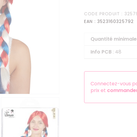
Serre-têtes
CODE PRODUIT
: 3257
Sets d'accessoires
EAN
: 3523160325792
Autres accessoires
Quantité minima
Info PCB
: 48
Connectez-vous pou
prix et
commander 