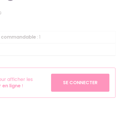
Helium
La Reine des Neiges
9
Pinatas
Lapins Crétins
Aérosols
La Vache Qui Rit
L'étrange Noël Mr 
le commandable
: 1
Minecraft
Minnie
Petronix Defenders
Pokémon
r afficher les
SE CONNECTER
en ligne
!
Robin des Bois
Sonic
Stitch
Super Mario
Vaiana