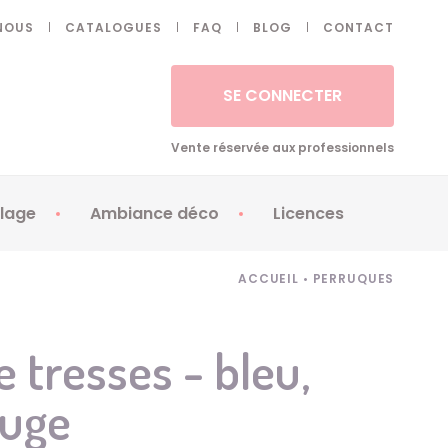
NOUS
CATALOGUES
FAQ
BLOG
CONTACT
SE CONNECTER
Vente réservée aux professionnels
lage
Ambiance déco
Licences
 ongles - Faux cils
Artifices
Apéricubes
ACCUEIL
•
PERRUQUES
illes
Art de la table
Babybel
illage
Automates
Brice de Nice
 tresses - bleu,
ays
Ballons
Demon Slayer
ouge
ss
Bougies
Disney Princess
ouages
Décoration
Fée Clochette