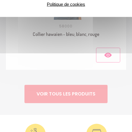
Politique de cookies
58000
Collier hawaïen - bleu, blanc, rouge
VOIR TOUS LES PRODUITS