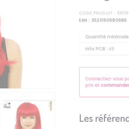
Serre-têtes
CODE PRODUIT
: 680
Sets d'accessoires
EAN
: 3523160680686
Autres accessoires
Quantité minima
Info PCB
: 48
Connectez-vous pou
prix et
commander 
Les référenc