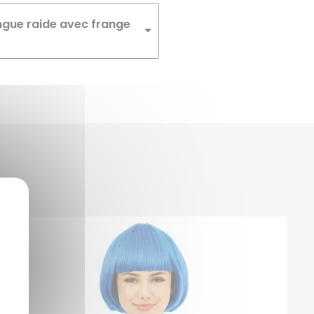
Winnie
ngue raide avec frange
Zelda
Zorro