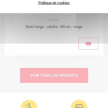
Politique de cookies
39330
Gants longs - adulte - 60 cm - rouge
VOIR TOUS LES PRODUITS