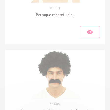
60591
Perruque cabaret - bleu
23995