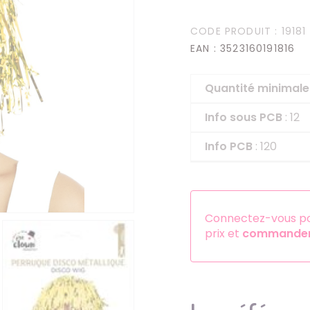
Serre-têtes
CODE PRODUIT
: 19181
Sets d'accessoires
EAN
: 3523160191816
Autres accessoires
Quantité minima
Info sous PCB
: 12
Info PCB
: 120
Connectez-vous pou
prix et
commander 