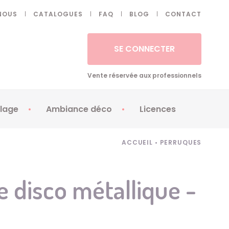
NOUS
CATALOGUES
FAQ
BLOG
CONTACT
SE CONNECTER
Vente réservée aux professionnels
lage
Ambiance déco
Licences
 ongles - Faux cils
Artifices
Apéricubes
ACCUEIL
•
PERRUQUES
illes
Art de la table
Babybel
illage
Automates
Brice de Nice
 disco métallique -
ays
Ballons
Demon Slayer
ss
Bougies
Disney Princess
ouages
Décoration
Fée Clochette