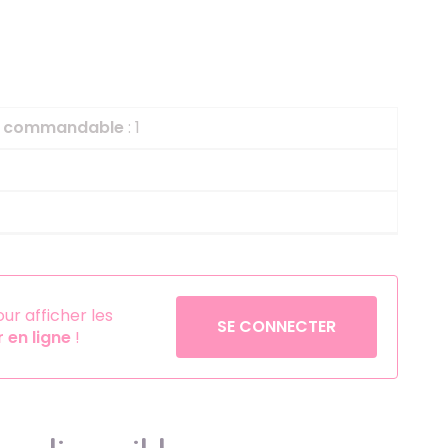
Helium
La Reine des Neiges
Pinatas
Lapins Crétins
Aérosols
La Vache Qui Rit
L'étrange Noël Mr 
le commandable
: 1
Minecraft
Minnie
Petronix Defenders
Pokémon
Robin des Bois
r afficher les
SE CONNECTER
Sonic
en ligne
!
Stitch
Super Mario
Vaiana