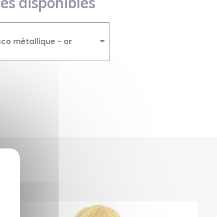
es disponibles
Winnie
Zelda
co métallique - or
Zorro