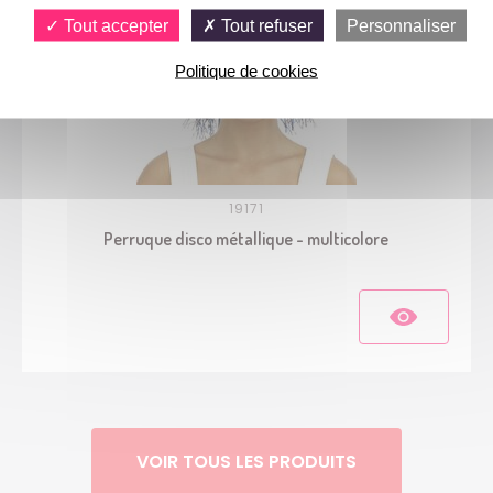
Tout accepter
Tout refuser
Personnaliser
Politique de cookies
19171
Perruque disco métallique - multicolore
VOIR TOUS LES PRODUITS