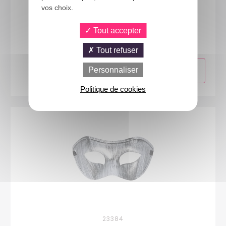
vos choix.
24690
Masque Halloween rigide avec yeux sur ressort - 4
Tout accepter
modèles aléatoires
Tout refuser
Personnaliser
Politique de cookies
23384