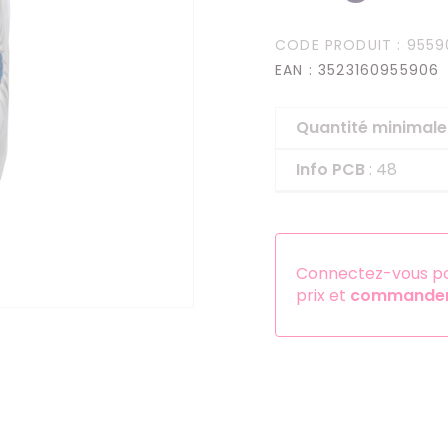
Serre-têtes
CODE PRODUIT
: 9559
Sets d'accessoires
EAN
: 3523160955906
Autres accessoires
Quantité minima
Info PCB
: 48
Connectez-vous pou
prix et
commander 