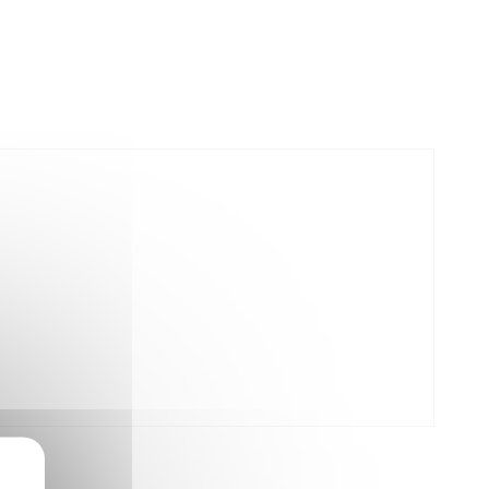
Winnie
Zelda
Zorro