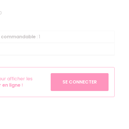
Helium
La Reine des Neiges
0
Pinatas
Lapins Crétins
Aérosols
La Vache Qui Rit
L'étrange Noël Mr 
le commandable
: 1
Minecraft
Minnie
Petronix Defenders
Pokémon
r afficher les
SE CONNECTER
en ligne
!
Robin des Bois
Sonic
Stitch
Super Mario
Vaiana