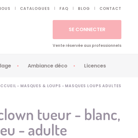
NOUS
CATALOGUES
FAQ
BLOG
CONTACT
SE CONNECTER
Vente réservée aux professionnels
lage
Ambiance déco
Licences
 ongles - Faux cils
Artifices
Apéricubes
ACCUEIL
•
MASQUES & LOUPS
•
MASQUES LOUPS ADULTES
illes
Art de la table
Babybel
illage
Automates
Brice de Nice
lown tueur - blanc,
ays
Ballons
Demon Slayer
leu - adulte
ss
Bougies
Disney Princess
ouages
Décoration
Fée Clochette