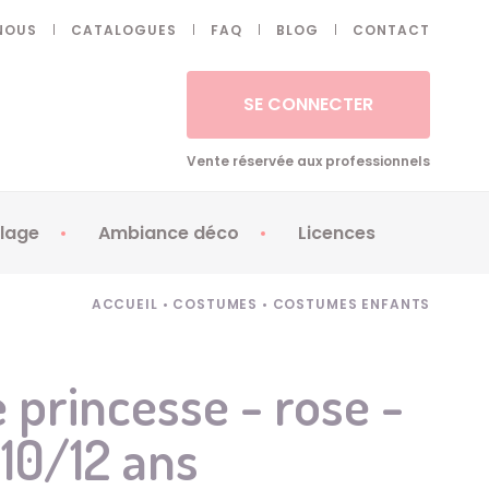
NOUS
CATALOGUES
FAQ
BLOG
CONTACT
SE CONNECTER
Vente réservée aux professionnels
lage
Ambiance déco
Licences
 ongles - Faux cils
Artifices
Apéricubes
ACCUEIL
•
COSTUMES
•
COSTUMES ENFANTS
illes
Art de la table
Babybel
illage
Automates
Brice de Nice
princesse - rose -
ays
Ballons
Demon Slayer
 10/12 ans
ss
Bougies
Disney Princess
ouages
Décoration
Fée Clochette