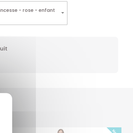
Winnie
ncesse - rose - enfant
Zelda
Zorro
uit