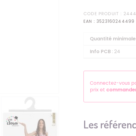
Serre-têtes
CODE PRODUIT
: 244
Sets d'accessoires
EAN
: 3523160244499
Autres accessoires
Quantité minima
Info PCB
: 24
Connectez-vous pou
prix et
commander 
Les référenc