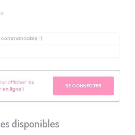
Helium
La Reine des Neiges
49
Pinatas
Lapins Crétins
Aérosols
La Vache Qui Rit
L'étrange Noël Mr 
le commandable
: 1
Minecraft
Minnie
Petronix Defenders
Pokémon
r afficher les
SE CONNECTER
en ligne
!
Robin des Bois
Sonic
Stitch
Super Mario
es disponibles
Vaiana