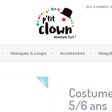
QUI SOMMES-
Masques & Loups
Accessoires
Maquil
 enfants
Masques Loups enfants
Armes
Faux
 adultes
Masques Loups adultes
Barbes Moustaches
Lent
Bijoux
Maqu
Costume 
Cotillons
Spr
5/6 ans
Habillement
Stra
Lunettes
Tat