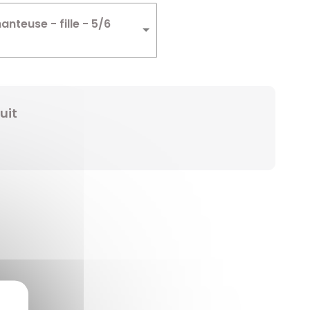
Winnie
nteuse - fille - 5/6
Zelda
Zorro
uit