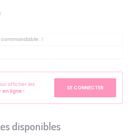
Helium
La Reine des Neiges
1
Pinatas
Lapins Crétins
Aérosols
La Vache Qui Rit
L'étrange Noël Mr 
le commandable
: 1
Minecraft
Minnie
Petronix Defenders
Pokémon
r afficher les
SE CONNECTER
en ligne
!
Robin des Bois
Sonic
Stitch
Super Mario
es disponibles
Vaiana