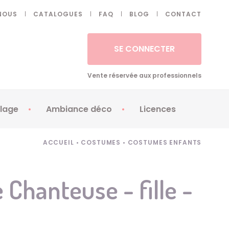
NOUS
CATALOGUES
FAQ
BLOG
CONTACT
SE CONNECTER
Vente réservée aux professionnels
lage
Ambiance déco
Licences
 ongles - Faux cils
Artifices
Apéricubes
ACCUEIL
•
COSTUMES
•
COSTUMES ENFANTS
illes
Art de la table
Babybel
illage
Automates
Brice de Nice
Chanteuse - fille -
ays
Ballons
Demon Slayer
ss
Bougies
Disney Princess
ouages
Décoration
Fée Clochette