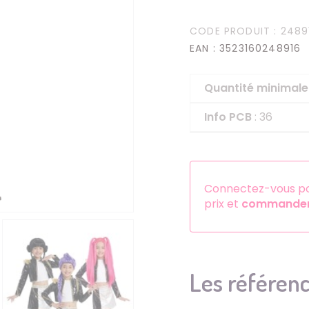
Serre-têtes
CODE PRODUIT
: 2489
Sets d'accessoires
EAN
: 3523160248916
Autres accessoires
Quantité minima
Info PCB
: 36
Connectez-vous pou
prix et
commander 
Les référenc