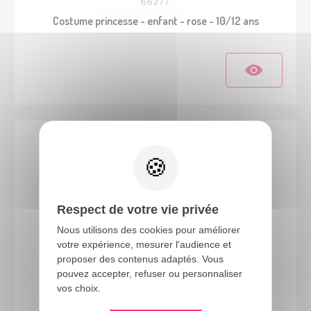
66277
Costume princesse - enfant - rose - 10/12 ans
Respect de votre vie privée
Nous utilisons des cookies pour améliorer
votre expérience, mesurer l'audience et
proposer des contenus adaptés. Vous
21185
pouvez accepter, refuser ou personnaliser
vos choix.
Costume sirène - turquoise - enfant - 7/9 ans