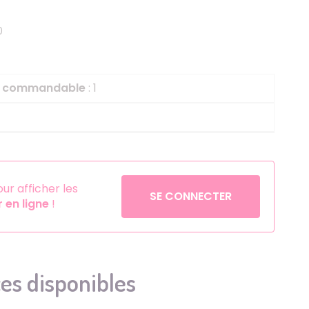
Helium
La Reine des Neiges
0
Pinatas
Lapins Crétins
Aérosols
La Vache Qui Rit
L'étrange Noël Mr 
le commandable
: 1
Minecraft
Minnie
Petronix Defenders
Pokémon
r afficher les
SE CONNECTER
en ligne
!
Robin des Bois
Sonic
Stitch
Super Mario
es disponibles
Vaiana