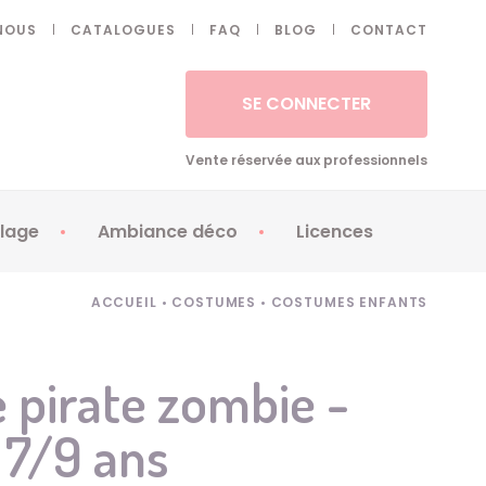
NOUS
CATALOGUES
FAQ
BLOG
CONTACT
SE CONNECTER
Vente réservée aux professionnels
lage
Ambiance déco
Licences
 ongles - Faux cils
Artifices
Apéricubes
ACCUEIL
•
COSTUMES
•
COSTUMES ENFANTS
illes
Art de la table
Babybel
illage
Automates
Brice de Nice
pirate zombie -
ays
Ballons
Demon Slayer
 7/9 ans
ss
Bougies
Disney Princess
ouages
Décoration
Fée Clochette