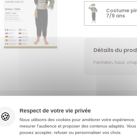
Costume pir
7/9 ans
Détails du prod
Pantalon, haut, cha
Vous aimerez aussi
Respect de votre vie privée
Nous utilisons des cookies pour améliorer votre expérience,
mesurer l'audience et proposer des contenus adaptés. Vous
pouvez accepter, refuser ou personnaliser vos choix.