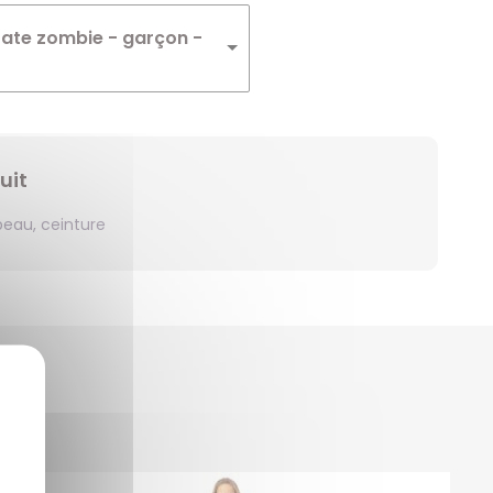
Winnie
ate zombie - garçon -
Zelda
Zorro
uit
peau, ceinture