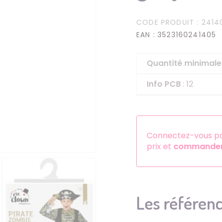
Serre-têtes
CODE PRODUIT
: 2414
Sets d'accessoires
EAN
: 3523160241405
Autres accessoires
Quantité minima
Info PCB
: 12
Connectez-vous pou
prix et
commander 
Les référenc