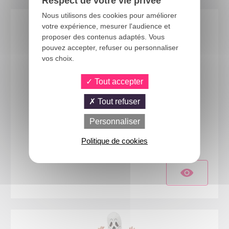
Respect de votre vie privée
Nous utilisons des cookies pour améliorer
votre expérience, mesurer l'audience et
proposer des contenus adaptés. Vous
pouvez accepter, refuser ou personnaliser
vos choix.
Tout accepter
Tout refuser
Personnaliser
23613
Costume sorcière - noir - enfant - 10/12 ans
Politique de cookies