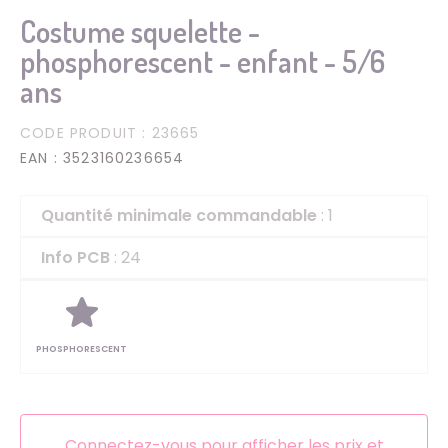
Costume squelette -
phosphorescent - enfant - 5/6
ans
CODE PRODUIT
: 23665
EAN
: 3523160236654
Quantité minimale commandable
: 1
Info PCB
: 24
PHOSPHORESCENT
Connectez-vous pour afficher les prix et