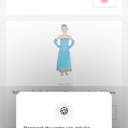
14093
Robin des Bois™ - Costume Marianne - enfant - 5/6 ans