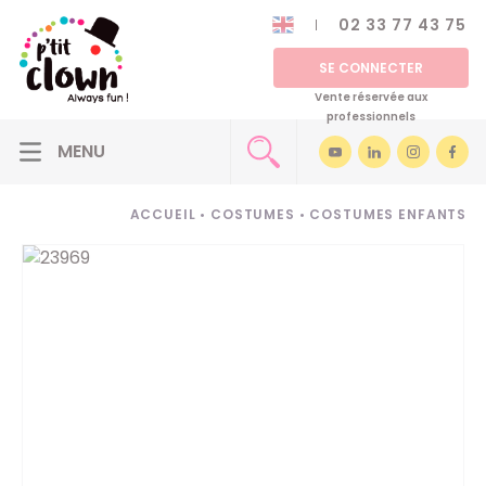
02 33 77 43 75
SE CONNECTER
Vente réservée aux
professionnels
ACCUEIL
•
COSTUMES
•
COSTUMES ENFANTS