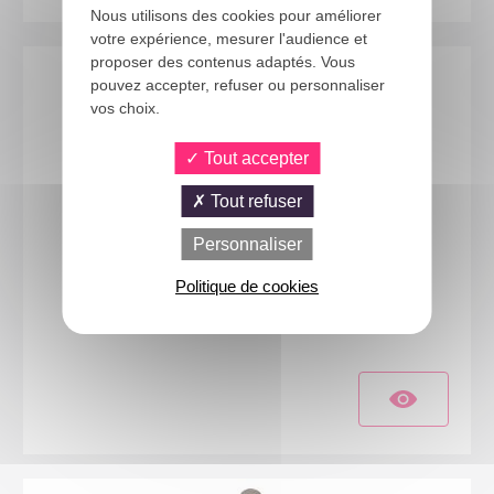
Nous utilisons des cookies pour améliorer
votre expérience, mesurer l'audience et
proposer des contenus adaptés. Vous
pouvez accepter, refuser ou personnaliser
vos choix.
Tout accepter
Tout refuser
Personnaliser
Politique de cookies
88248
Costume astronaute - enfant - 10/12 ans