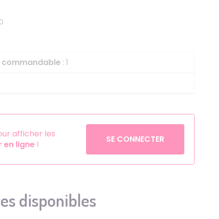
Helium
La Reine des Neiges
0
Pinatas
Lapins Crétins
Aérosols
La Vache Qui Rit
L'étrange Noël Mr 
le commandable
: 1
Minecraft
Minnie
Petronix Defenders
Pokémon
r afficher les
SE CONNECTER
en ligne
!
Robin des Bois
Sonic
Stitch
Super Mario
es disponibles
Vaiana