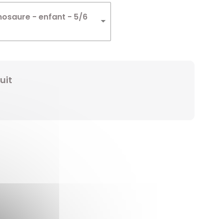
Winnie
osaure - enfant - 5/6
Zelda
Zorro
uit