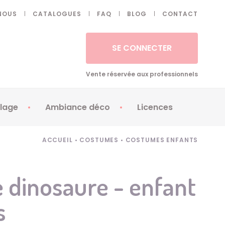
NOUS
CATALOGUES
FAQ
BLOG
CONTACT
SE CONNECTER
Vente réservée aux professionnels
lage
Ambiance déco
Licences
 ongles - Faux cils
Artifices
Apéricubes
ACCUEIL
•
COSTUMES
•
COSTUMES ENFANTS
illes
Art de la table
Babybel
illage
Automates
Brice de Nice
 dinosaure - enfant
ays
Ballons
Demon Slayer
s
ss
Bougies
Disney Princess
ouages
Décoration
Fée Clochette