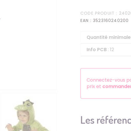
Serre-têtes
CODE PRODUIT
: 2402
Sets d'accessoires
EAN
: 3523160240200
Autres accessoires
Quantité minima
Info PCB
: 12
Connectez-vous pou
prix et
commander 
Les référenc