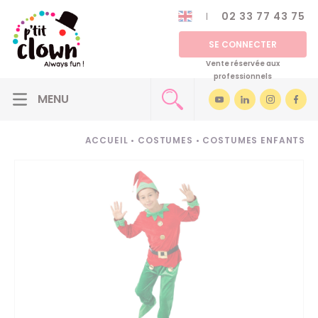
02 33 77 43 75
SE CONNECTER
Vente réservée aux
professionnels
ACCUEIL
•
COSTUMES
•
COSTUMES ENFANTS