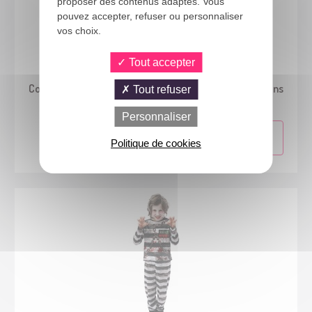
proposer des contenus adaptés. Vous
pouvez accepter, refuser ou personnaliser
vos choix.
Tout accepter
23563
Costume diable avec poche à bonbons - enfant - 3/4 ans
Tout refuser
Personnaliser
Politique de cookies