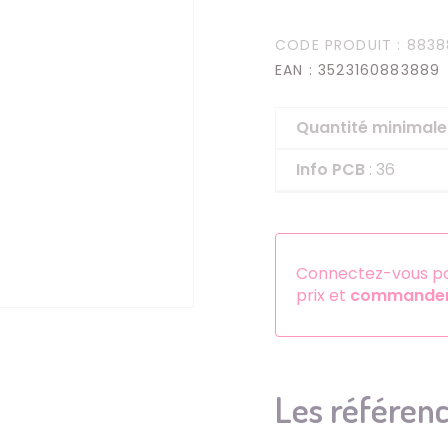
Serre-têtes
CODE PRODUIT
: 8838
Sets d'accessoires
EAN
: 3523160883889
Autres accessoires
Quantité minima
Info PCB
: 36
Connectez-vous pou
prix et
commander 
Les référenc