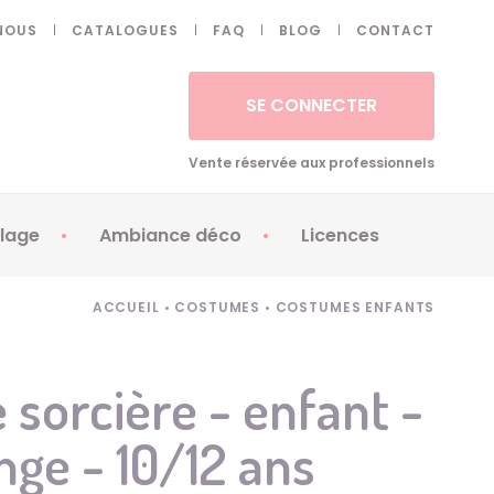
NOUS
CATALOGUES
FAQ
BLOG
CONTACT
SE CONNECTER
Vente réservée aux professionnels
lage
Ambiance déco
Licences
 ongles - Faux cils
Artifices
Apéricubes
ACCUEIL
•
COSTUMES
•
COSTUMES ENFANTS
illes
Art de la table
Babybel
illage
Automates
Brice de Nice
sorcière - enfant -
ays
Ballons
Demon Slayer
nge - 10/12 ans
ss
Bougies
Disney Princess
ouages
Décoration
Fée Clochette