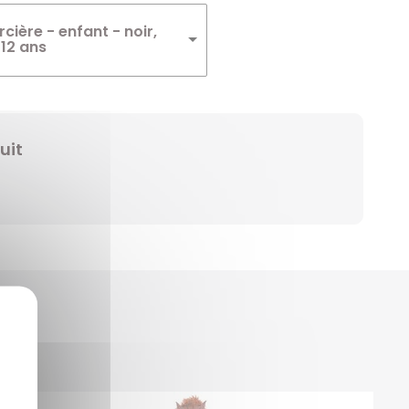
Winnie
ière - enfant - noir,
/12 ans
Zelda
Zorro
uit