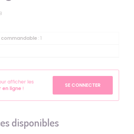
Helium
La Reine des Neiges
8
Pinatas
Lapins Crétins
Aérosols
La Vache Qui Rit
L'étrange Noël Mr 
le commandable
: 1
Minecraft
Minnie
Petronix Defenders
Pokémon
r afficher les
SE CONNECTER
en ligne
!
Robin des Bois
Sonic
Stitch
Super Mario
es disponibles
Vaiana