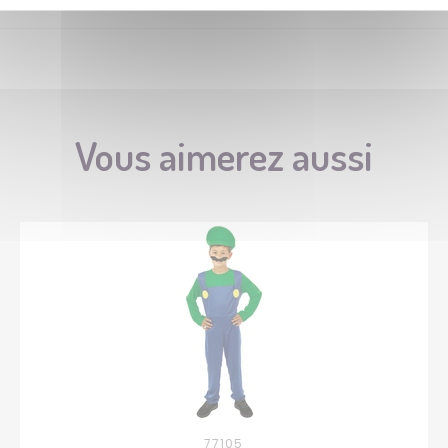
Vous aimerez aussi
77105