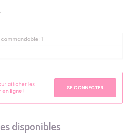
Helium
La Reine des Neiges
7
Pinatas
Lapins Crétins
Aérosols
La Vache Qui Rit
L'étrange Noël Mr 
le commandable
: 1
Minecraft
Minnie
Petronix Defenders
Pokémon
r afficher les
SE CONNECTER
en ligne
!
Robin des Bois
Sonic
Stitch
Super Mario
es disponibles
Vaiana