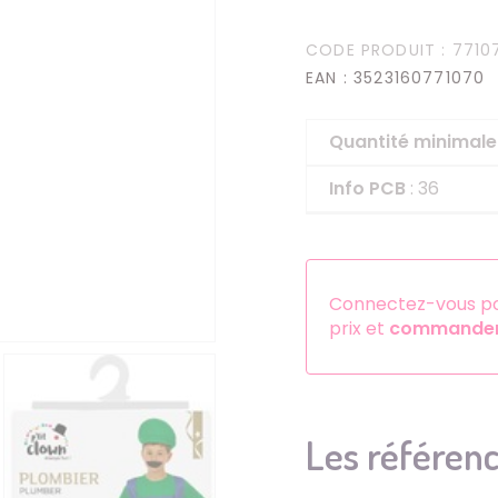
Serre-têtes
CODE PRODUIT
: 7710
Sets d'accessoires
EAN
: 3523160771070
Autres accessoires
Quantité minima
Info PCB
: 36
Connectez-vous pou
prix et
commander 
Les référenc