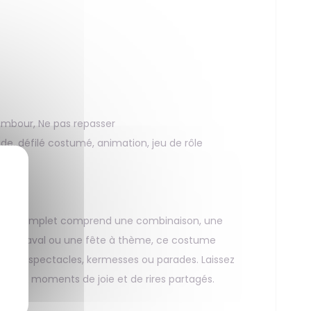
ambour, Ne pas repasser
de, défilé costumé, animation, jeu de rôle
ent complet comprend une combinaison, une
un carnaval ou une fête à thème, ce costume
lors de spectacles, kermesses ou parades. Laissez
our des moments de joie et de rires partagés.