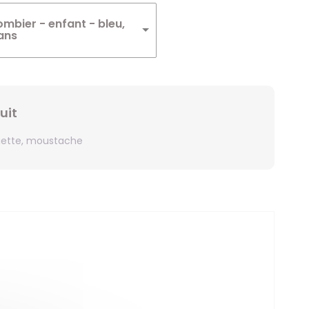
Winnie
mbier - enfant - bleu,
 ans
Zelda
Zorro
uit
uette, moustache