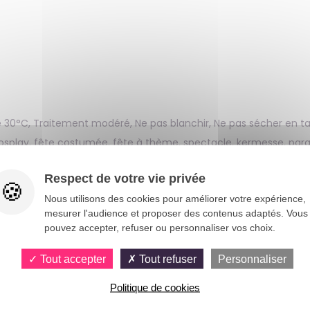
 30°C, Traitement modéré, Ne pas blanchir, Ne pas sécher en t
cosplay, fête costumée, fête à thème, spectacle, kermesse, para
Respect de votre vie privée
estives !
Nous utilisons des cookies pour améliorer votre expérience,
mesurer l'audience et proposer des contenus adaptés. Vous
e mémorable avec le costume plombier enfant ! Ce déguisem
pouvez accepter, refuser ou personnaliser vos choix.
er un héros des jeux vidéo. Que ce soit pour un anniversaire, 
uleurs vives et le design amusant garantissent un look captivant 
Tout accepter
Tout refuser
Personnaliser
vers du jeu de rôle avec ce déguisement plombier enfant, idéal p
Politique de cookies