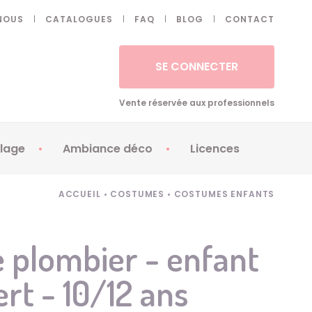
NOUS
CATALOGUES
FAQ
BLOG
CONTACT
SE CONNECTER
Vente réservée aux professionnels
lage
Ambiance déco
Licences
 ongles - Faux cils
Artifices
Apéricubes
ACCUEIL
•
COSTUMES
•
COSTUMES ENFANTS
illes
Art de la table
Babybel
illage
Automates
Brice de Nice
 plombier - enfant
ays
Ballons
Demon Slayer
ert - 10/12 ans
ss
Bougies
Disney Princess
ouages
Décoration
Fée Clochette