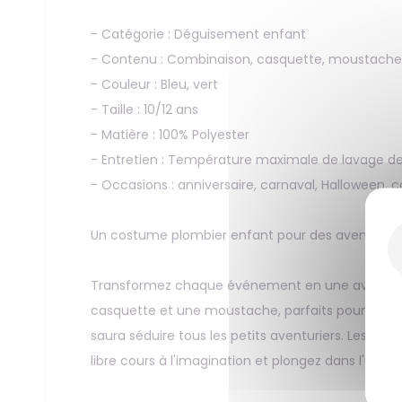
- Catégorie : Déguisement enfant
- Contenu : Combinaison, casquette, moustache
- Couleur : Bleu, vert
- Taille : 10/12 ans
- Matière : 100% Polyester
- Entretien : Température maximale de lavage de
- Occasions : anniversaire, carnaval, Halloween, 
Un costume plombier enfant pour des aventures f
Transformez chaque événement en une aventur
casquette et une moustache, parfaits pour incarn
saura séduire tous les petits aventuriers. Les co
libre cours à l'imagination et plongez dans l'uni