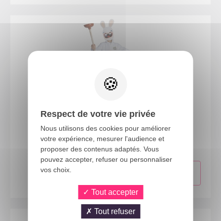
Respect de votre vie privée
44438
Nous utilisons des cookies pour améliorer
Lapins Crétins™ - Costume - enfant - 5/6 ans
votre expérience, mesurer l'audience et
proposer des contenus adaptés. Vous
pouvez accepter, refuser ou personnaliser
vos choix.
Tout accepter
Tout refuser