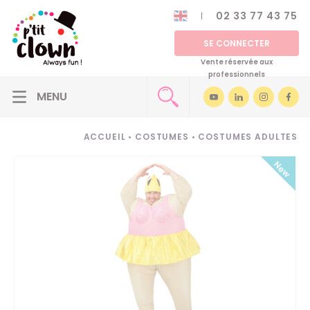
02 33 77 43 75
SE CONNECTER
Vente réservée aux
professionnels
ACCUEIL
•
COSTUMES
•
COSTUMES ADULTES