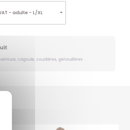
Winnie
T - adulte - L/XL
Zelda
Zorro
uit
ceinture, cagoule, coudières, genouillères