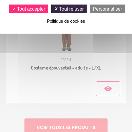
Tout accepter
Tout refuser
Personnaliser
Politique de cookies
23134
Costume épouvantail - adulte - L/XL
VOIR TOUS LES PRODUITS