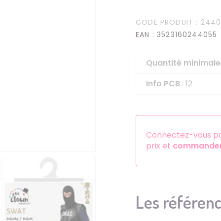
Serre-têtes
CODE PRODUIT
: 244
Sets d'accessoires
EAN
: 3523160244055
Autres accessoires
Quantité minima
Info PCB
: 12
Connectez-vous pou
prix et
commander 
Les référenc