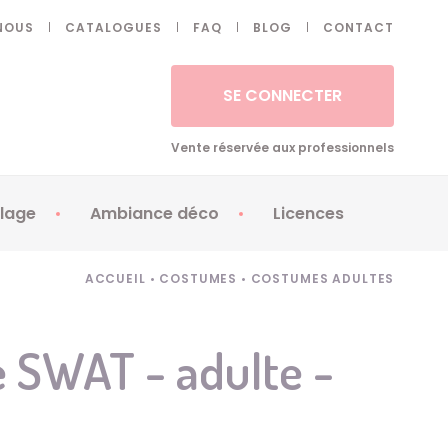
NOUS
CATALOGUES
FAQ
BLOG
CONTACT
SE CONNECTER
Vente réservée aux professionnels
lage
Ambiance déco
Licences
 ongles - Faux cils
Artifices
Apéricubes
ACCUEIL
•
COSTUMES
•
COSTUMES ADULTES
illes
Art de la table
Babybel
illage
Automates
Brice de Nice
 SWAT - adulte -
ays
Ballons
Demon Slayer
ss
Bougies
Disney Princess
ouages
Décoration
Fée Clochette