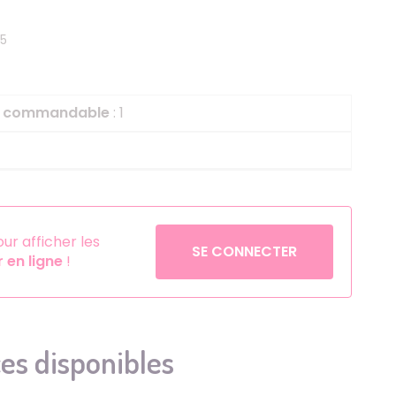
Helium
La Reine des Neiges
05
Pinatas
Lapins Crétins
Aérosols
La Vache Qui Rit
L'étrange Noël Mr 
le commandable
: 1
Minecraft
Minnie
Petronix Defenders
Pokémon
r afficher les
SE CONNECTER
en ligne
!
Robin des Bois
Sonic
Stitch
Super Mario
es disponibles
Vaiana