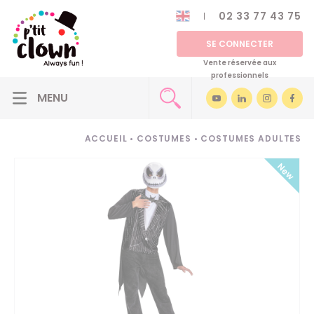
02 33 77 43 75
SE CONNECTER
Vente réservée aux
professionnels
ACCUEIL
•
COSTUMES
•
COSTUMES ADULTES