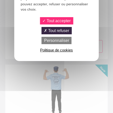
pouvez accepter, refuser ou personnaliser
vos choix.
Tout accepter
44266
Costume spectre - adulte - L/XL
Tout refuser
Personnaliser
Politique de cookies