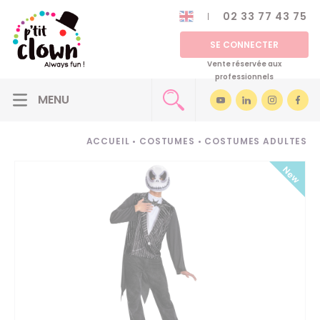
02 33 77 43 75
SE CONNECTER
Vente réservée aux
professionnels
ACCUEIL
•
COSTUMES
•
COSTUMES ADULTES