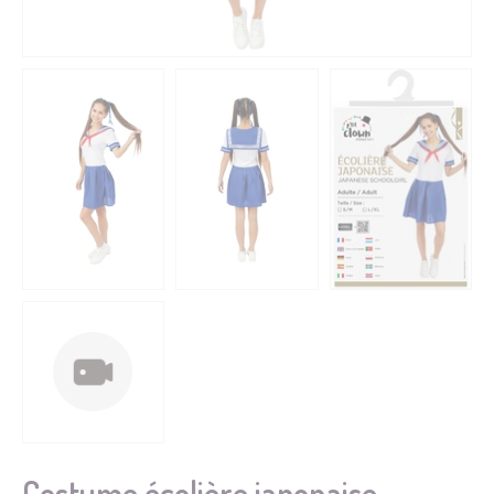
Costume écolière japonaise -