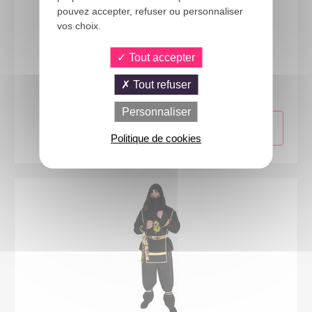
pouvez accepter, refuser ou personnaliser
vos choix.
Tout accepter
24705
Costume kimono - noir - adulte - S/M
Tout refuser
Personnaliser
Politique de cookies