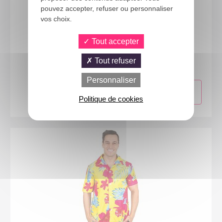
pouvez accepter, refuser ou personnaliser
vos choix.
Tout accepter
24468
Chemise palmiers - adulte - S/M
Tout refuser
Personnaliser
Politique de cookies