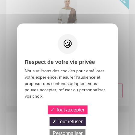
24755
Respect de votre vie privée
Costume grec - adulte - XXL
Nous utilisons des cookies pour améliorer
votre expérience, mesurer l'audience et
proposer des contenus adaptés. Vous
pouvez accepter, refuser ou personnaliser
vos choix.
Tout accepter
Tout refuser
Personnaliser