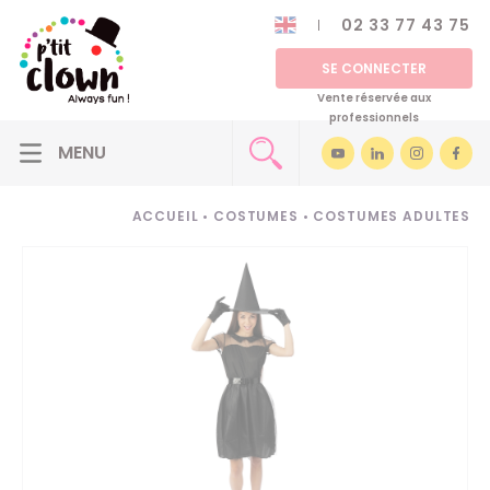
02 33 77 43 75
SE CONNECTER
Vente réservée aux
professionnels
ACCUEIL
•
COSTUMES
•
COSTUMES ADULTES