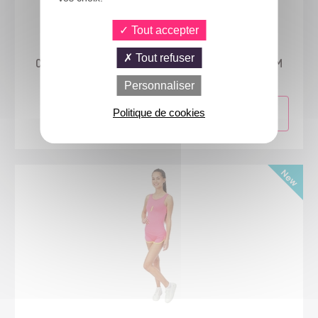
Tout accepter
24418
Tout refuser
Costume Aérobic années 80 - rose fluo - adulte - S/M
Personnaliser
Politique de cookies