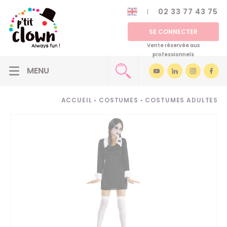
02 33 77 43 75
SE CONNECTER
Vente réservée aux
professionnels
ACCUEIL
•
COSTUMES
•
COSTUMES ADULTES