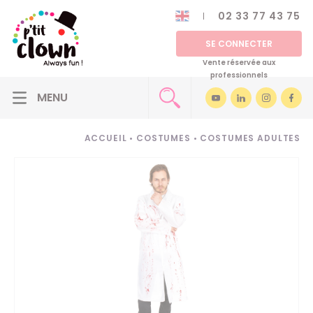
02 33 77 43 75
SE CONNECTER
Vente réservée aux
professionnels
ACCUEIL
•
COSTUMES
•
COSTUMES ADULTES