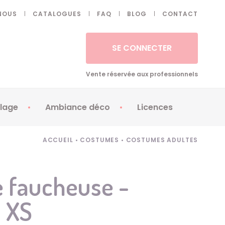
NOUS
CATALOGUES
FAQ
BLOG
CONTACT
SE CONNECTER
Vente réservée aux professionnels
lage
Ambiance déco
Licences
 ongles - Faux cils
Artifices
Apéricubes
ACCUEIL
•
COSTUMES
•
COSTUMES ADULTES
illes
Art de la table
Babybel
illage
Automates
Brice de Nice
 faucheuse -
ays
Ballons
Demon Slayer
 XS
ss
Bougies
Disney Princess
ouages
Décoration
Fée Clochette