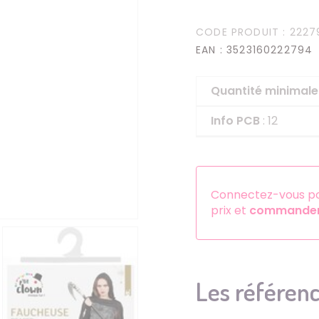
Serre-têtes
CODE PRODUIT
: 2227
Sets d'accessoires
EAN
: 3523160222794
Autres accessoires
Quantité minima
Info PCB
: 12
Connectez-vous pou
prix et
commander 
Les référenc