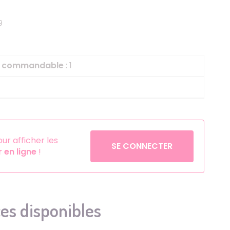
Helium
La Reine des Neiges
9
Pinatas
Lapins Crétins
Aérosols
La Vache Qui Rit
L'étrange Noël Mr 
le commandable
: 1
Minecraft
Minnie
Petronix Defenders
Pokémon
r afficher les
SE CONNECTER
en ligne
!
Robin des Bois
Sonic
Stitch
Super Mario
es disponibles
Vaiana