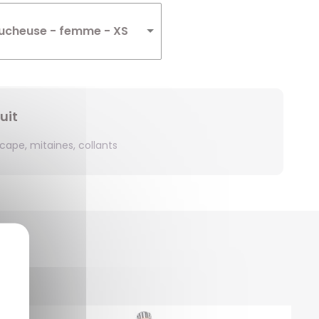
Winnie
ucheuse - femme - XS
Zelda
Zorro
uit
cape, mitaines, collants