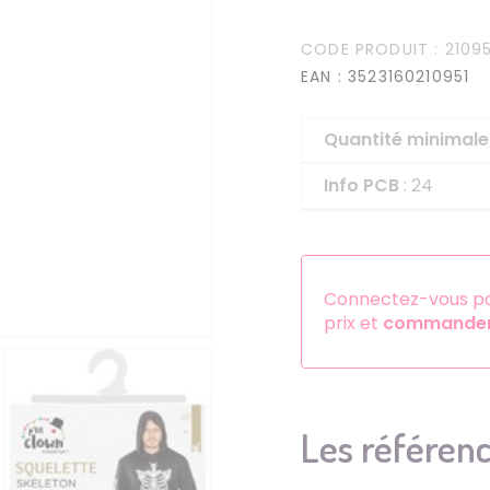
Serre-têtes
CODE PRODUIT
: 2109
Sets d'accessoires
EAN
: 3523160210951
Autres accessoires
Quantité minima
Info PCB
: 24
Connectez-vous pou
prix et
commander 
Les référenc