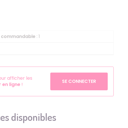
Helium
La Reine des Neiges
5
Pinatas
Lapins Crétins
Aérosols
La Vache Qui Rit
L'étrange Noël Mr 
le commandable
: 1
Minecraft
Minnie
Petronix Defenders
Pokémon
r afficher les
SE CONNECTER
en ligne
!
Robin des Bois
Sonic
Stitch
Super Mario
es disponibles
Vaiana