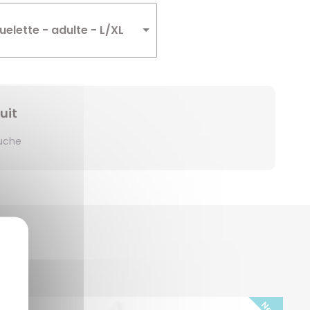
Winnie
elette - adulte - L/XL
Zelda
Zorro
uit
uche